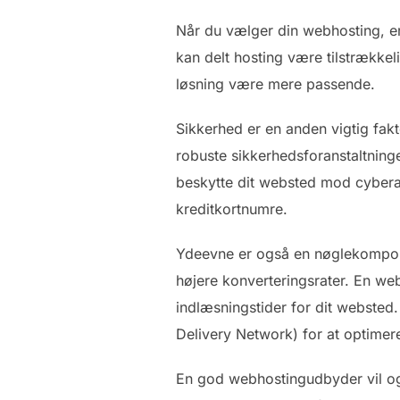
Når du vælger din webhosting, er 
kan delt hosting være tilstrække
løsning være mere passende.
Sikkerhed er en anden vigtig fak
robuste sikkerhedsforanstaltning
beskytte dit websted mod cyberan
kreditkortnumre.
Ydeevne er også en nøglekomponen
højere konverteringsrater. En web
indlæsningstider for dit websted
Delivery Network) for at optime
En god webhostingudbyder vil og