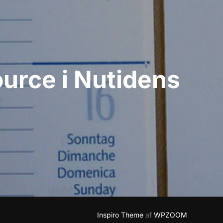
urce i Nutidens
Inspiro Theme
af
WPZOOM