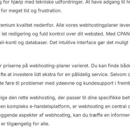
g for hjælp med tekniske udfordringer. At have adgang til hu
 for meget tid og frustration.
remium kvalitet nedenfor. Alle vores webhostingplaner lev
er let redigering og fuld kontrol over dit websted. Med CPA
-konti og databaser. Det intuitive interface gør det muligt
er priserne på webhosting-planer varieret. Du kan finde bå
fte at investere lidt ekstra for en pålidelig service. Selvom
ofte føre til problemer med ydeevne og kundesupport i fremt
vælge den rette webhosting, der passer til dine specifikke b
 en kompleks e-handelsplatform, er webhosting en central de
æggende aspekter af webhosting, kan du træffe en informeret
r tilgængelig for alle.