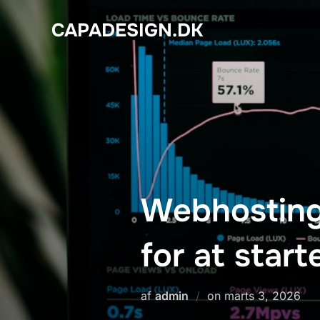
Videre
CAPADESIGN.DK
til
indhold
Webhosting:
for at start
Udgivet
af
admin
on
marts 3, 2026
d.