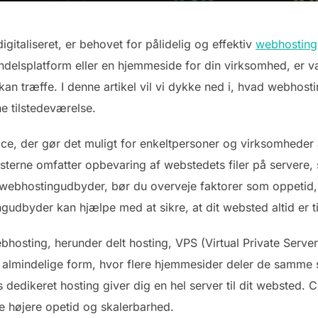
igitaliseret, er behovet for pålidelig og effektiv
webhosting
andelsplatform eller en hjemmeside for din virksomhed, er v
 kan træffe. I denne artikel vil vi dykke ned i, hvad webhost
ne tilstedeværelse.
ice, der gør det muligt for enkeltpersoner og virksomheder 
esterne omfatter opbevaring af webstedets filer på servere,
n webhostingudbyder, bør du overveje faktorer som oppetid,
udbyder kan hjælpe med at sikre, at dit websted altid er t
ebhosting, herunder delt hosting, VPS (Virtual Private Serve
t almindelige form, hvor flere hjemmesider deler de samme 
dedikeret hosting giver dig en hel server til dit websted. C
kre højere opetid og skalerbarhed.