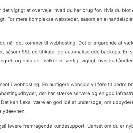
det vigtigt at overveje, hvad du har brug for. Hvis du blot 
ligt. For mere komplekse websteder, såsom en e-handelsplatf
tor, når det kommer til webhosting. Det er afgørende at væl
er, såsom SSL-certifikater og automatiserede backups. En 
greb og datatab, hvilket er særligt vigtigt, hvis du håndt
t i webhosting. En hurtigere webside vil føre til bedre br
hostingudbyder, der har stærke servere og en god infrastru
. Det kan f.eks. være en god idé at undersøge, om udbyder
re ydeevnen.
så levere fremragende kundesupport. Uanset om du er nyb