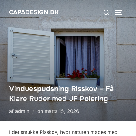
Videre
Søg
CAPADESIGN.DK
til
SLÅ NA
efter:
indhold
Vinduespudsning Risskov – Få
Klare Ruder med JF Polering
Udgivet
af
admin
on
marts 15, 2026
d.
I det smukke Risskov, hvor naturen mødes med