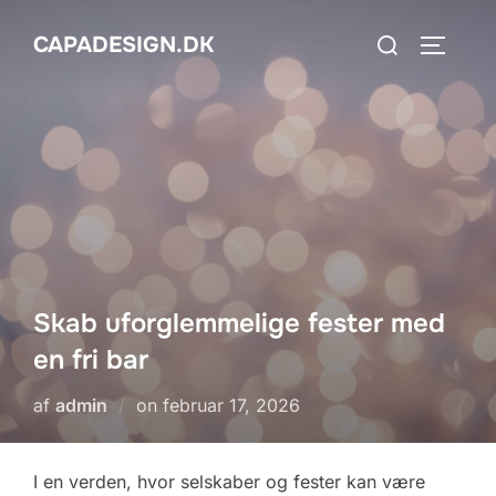
Videre
Søg
CAPADESIGN.DK
til
SLÅ NA
efter:
indhold
Skab uforglemmelige fester med
en fri bar
Udgivet
af
admin
on
februar 17, 2026
d.
I en verden, hvor selskaber og fester kan være