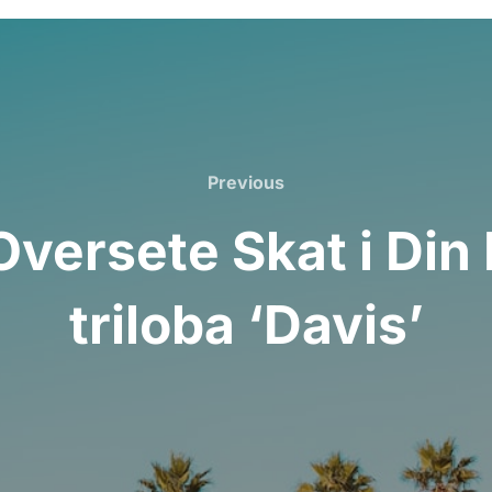
Previous
Previous
versete Skat i Din 
triloba ‘Davis’