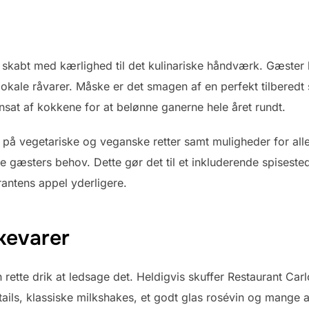
skabt med kærlighed til det kulinariske håndværk. Gæster 
kale råvarer. Måske er det smagen af en perfekt tilberedt st
t af kokkene for at belønne ganerne hele året rundt.
på vegetariske og veganske retter samt muligheder for aller
gæsters behov. Dette gør det til et inkluderende spiseste
rantens appel yderligere.
kevarer
 rette drik at ledsage det. Heldigvis skuffer Restaurant Car
tails, klassiske milkshakes, et godt glas rosévin og mange 