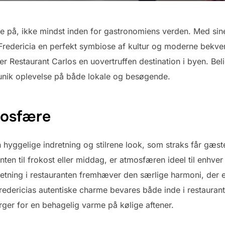
e på, ikke mindst inden for gastronomiens verden. Med sine
 Fredericia en perfekt symbiose af kultur og moderne bekv
, er Restaurant Carlos en uovertruffen destination i byen. Bel
nik oplevelse på både lokale og besøgende.
mosfære
n hyggelige indretning og stilrene look, som straks får gæste
 til frokost eller middag, er atmosfæren ideel til enhver le
etning i restauranten fremhæver den særlige harmoni, der er
redericias autentiske charme bevares både inde i restaura
ger for en behagelig varme på kølige aftener.