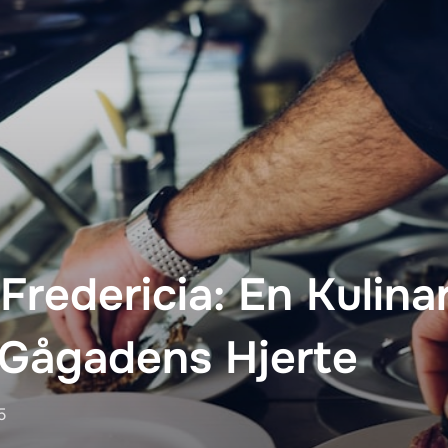
Fredericia: En Kulina
 Gågadens Hjerte
5