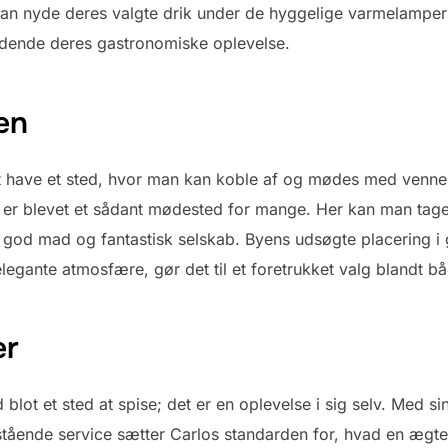
n nyde deres valgte drik under de hyggelige varmelamper p
ldende deres gastronomiske oplevelse.
en
t at have et sted, hvor man kan koble af og mødes med venn
, er blevet et sådant mødested for mange. Her kan man tag
god mad og fantastisk selskab. Byens udsøgte placering i
elegante atmosfære, gør det til et foretrukket valg blandt 
er
blot et sted at spise; det er en oplevelse i sig selv. Med sin
tående service sætter Carlos standarden for, hvad en ægte k