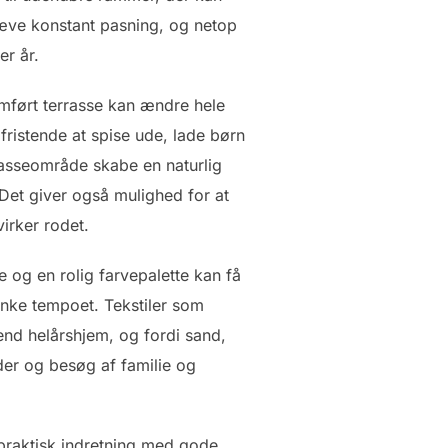
æve konstant pasning, og netop
er år.
ført terrasse kan ændre hele
fristende at spise ude, lade børn
rasseområde skabe en naturlig
 Det giver også mulighed for at
virker rodet.
 og en rolig farvepalette kan få
sænke tempoet. Tekstiler som
nd helårshjem, og fordi sand,
nder og besøg af familie og
 praktisk indretning med gode