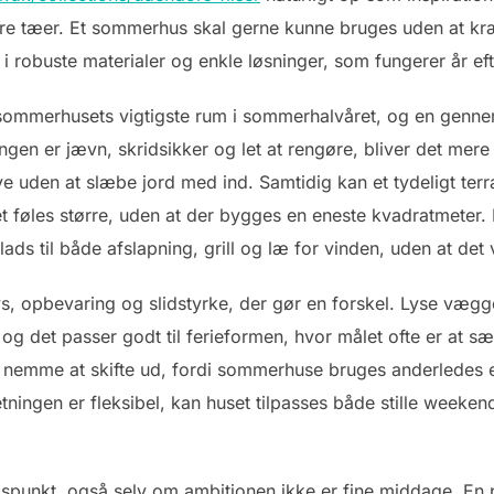
are tæer. Et sommerhus skal gerne kunne bruges uden at kr
i robuste materialer og enkle løsninger, som fungerer år eft
ommerhusets vigtigste rum i sommerhalvåret, og en gennem
gen er jævn, skridsikker og let at rengøre, bliver det mere 
ve uden at slæbe jord med ind. Samtidig kan et tydeligt ter
et føles større, uden at der bygges en eneste kvadratmeter.
ads til både afslapning, grill og læ for vinden, uden at det 
s, opbevaring og slidstyrke, der gør en forskel. Lyse vægge
, og det passer godt til ferieformen, hvor målet ofte er at 
emme at skifte ud, fordi sommerhuse bruges anderledes e
etningen er fleksibel, kan huset tilpasses både stille weeke
ngspunkt, også selv om ambitionen ikke er fine middage. En