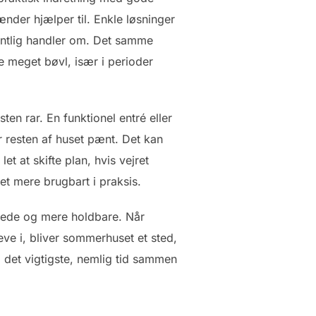
hænder hjælper til. Enkle løsninger
gentlig handler om. Det samme
e meget bøvl, især i perioder
n rar. En funktionel entré eller
r resten af huset pænt. Det kan
t at skifte plan, hvis vejret
et mere brugbart i praksis.
pede og mere holdbare. Når
eve i, bliver sommerhuset et sted,
til det vigtigste, nemlig tid sammen