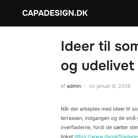
Videre
CAPADESIGN.DK
til
indhold
Ideer til s
og udelivet
Udgivet
af
admin
on
januar 8, 2026
d.
Når der arbejdes med ideer til so
terrassen, indgangen og de små 
overfladerne, fordi de sætter s
linket
https://www.danskfliselager