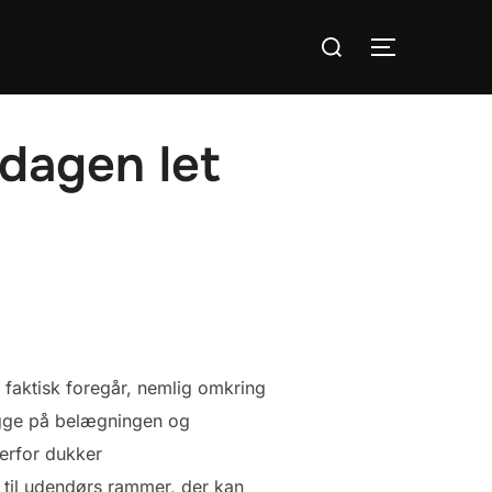
Søg
SLÅ NAVIG
efter:
rdagen let
t faktisk foregår, nemlig omkring
igge på belægningen og
erfor dukker
n til udendørs rammer, der kan