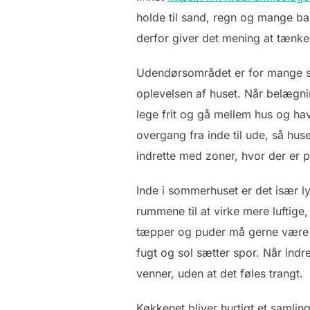
holde til sand, regn og mange b
derfor giver det mening at tænke 
Udendørsområdet er for mange s
oplevelsen af huset. Når belægnin
lege frit og gå mellem hus og ha
overgang fra inde til ude, så hus
indrette med zoner, hvor der er pl
Inde i sommerhuset er det især ly
rummene til at virke mere luftige
tæpper og puder må gerne være n
fugt og sol sætter spor. Når indr
venner, uden at det føles trangt.
Køkkenet bliver hurtigt et samli