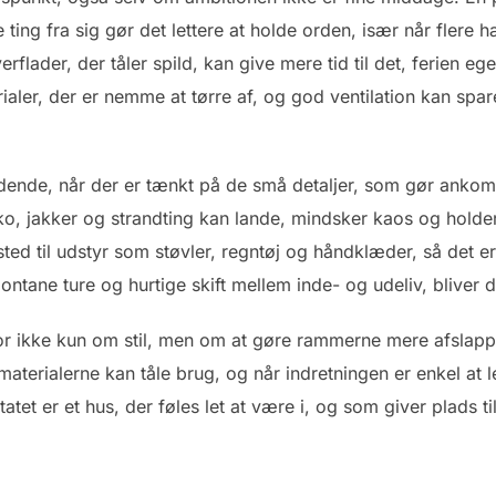
e ting fra sig gør det lettere at holde orden, især når flere 
flader, der tåler spild, kan give mere tid til det, ferien e
aler, der er nemme at tørre af, og god ventilation kan spar
ende, når der er tænkt på de små detaljer, som gør ankomste
sko, jakker og strandting kan lande, mindsker kaos og holde
ed til udstyr som støvler, regntøj og håndklæder, så det er le
ontane ture og hurtige skift mellem inde- og udeliv, bliver d
for ikke kun om stil, men om at gøre rammerne mere afslap
aterialerne kan tåle brug, og når indretningen er enkel at l
ltatet er et hus, der føles let at være i, og som giver plads 