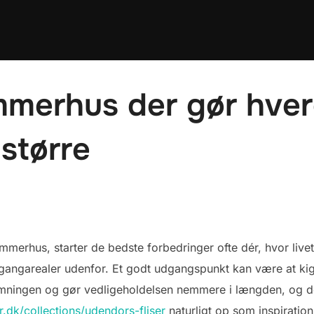
ommerhus der gør hve
 større
mmerhus, starter de bedste forbedringer ofte dér, hvor live
gangarealer udenfor. Et godt udgangspunkt kan være at k
temningen og gør vedligeholdelsen nemmere i længden, og d
.dk/collections/udendors-fliser
naturligt op som inspiratio