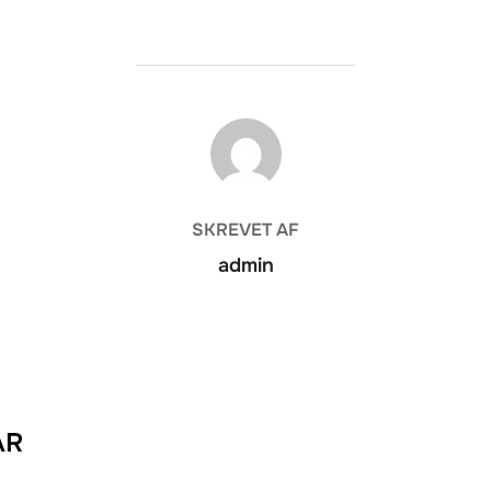
FORFATTER
SKREVET AF
admin
AR