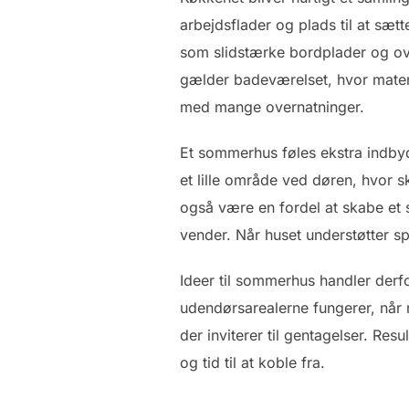
arbejdsflader og plads til at sætt
som slidstærke bordplader og over
gælder badeværelset, hvor materi
med mange overnatninger.
Et sommerhus føles ekstra indbyd
et lille område ved døren, hvor 
også være en fordel at skabe et st
vender. Når huset understøtter sp
Ideer til sommerhus handler der
udendørsarealerne fungerer, når m
der inviterer til gentagelser. Resu
og tid til at koble fra.